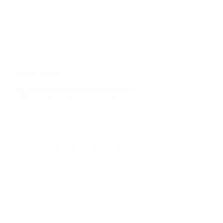
2.¿Cómo
inscribirme?
NUEVAS PLAZAS:
Ir a la taquilla del centro y solicitar PRUEBA DE
NIVEL
que debes superar
tanto para apuntarse
como para estar en la lista de espera.
El documento de prueba de nivel lo deberás
presentar en la taquilla para formalizar la
inscripción.
** El Club realizará las pruebas de nivel en los
días concertados en cada instalación.
**Esta actividad quedará regida por el
Reglamento sobre la Utilización de las
Instalaciones y Servicios Deportivos
Municipales.
Puedes
contactar con nosotros
para resolver