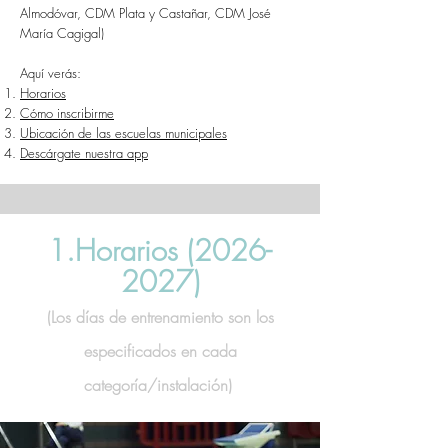
Almodóvar, CDM Plata y Castañar, CDM José
María Cagigal)
Aquí verás:
Horarios
Cómo inscribirme
Ubicación de las escuelas municipales
Descárgate nuestra app
1.Horarios
(2026-
2027)
(Los días de entrenamiento son los
especificados en cada
categoría/instalación)