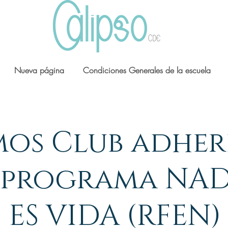
Nueva página
Condiciones Generales de la escuela
mos Club adhe
 programa NA
ES VIDA (RFEN)