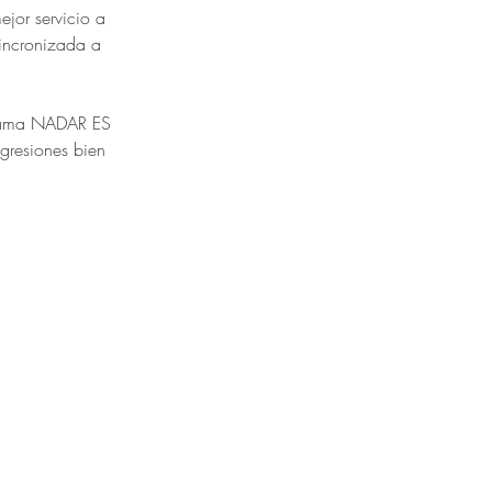
or servicio a 
sincronizada a 
ograma NADAR ES 
gresiones bien 