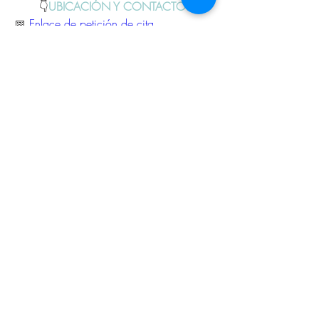
👇
UBICACIÓN Y CONTACTO:
📅 
Enlace de petición de cita
📍Ciudad Deportiva Municipal 
Espartales (Av. de los Jesuitas, 44, 
28805 Alcalá de Henares, Madrid)
📞 630 52 85 13 (Fisioterapéuta Nadia)
Cualquier duda o consulta, podéis 
llamarles o escribirles por whatsapp sin 
problema
Previous
Next
Muchas gracias!
© 2026 de C.D.E. Calipso.