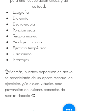
para una recuperación eficaz y de 
calidad. 
Ecografía
Diatermia
Electroterapia
Punción seca
Terapia manual
Vendaje funcional
⁠Ejercicio terapéutico
Ultrasonido
⁠Infrarrojos
👌Además, nuestros deportistas en activo 
se beneficiarán de un aporte mensual de 
ejercicios y/o clases virtuales para 
prevención de lesiones concretos de 
nuestro deporte 😎