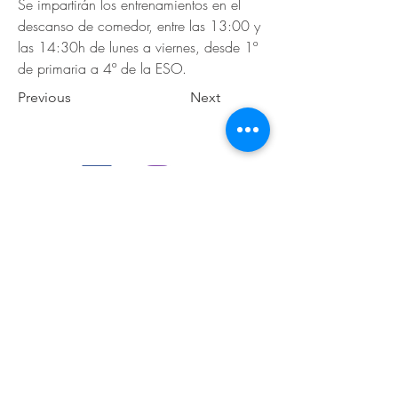
Se impartirán los entrenamientos en el 
descanso de comedor, entre las 13:00 y 
las 14:30h de lunes a viernes, desde 1º 
de primaria a 4º de la ESO. 
Previous
Next
© 2026 de C.D.E. Calipso.
Conoce nuestra política de Privacidad
Aviso legal
Contacto (email)
Teléfono