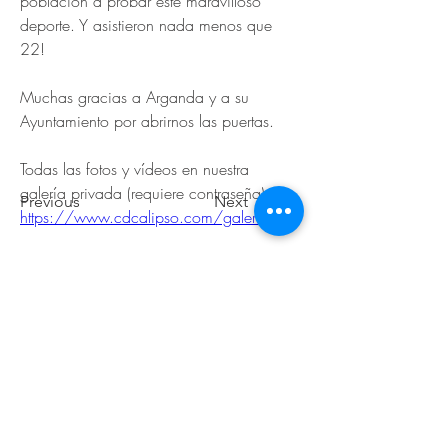
población a probar este maravilloso 
deporte. Y asistieron nada menos que 
22!
Muchas gracias a Arganda y a su 
Ayuntamiento por abrirnos las puertas.
Todas las fotos y vídeos en nuestra 
galería privada (requiere contraseña): 
Previous
Next
https://www.cdcalipso.com/galeria
© 2026 de C.D.E. Calipso.
Conoce nuestra política de Privacidad
Aviso legal
Contacto (email)