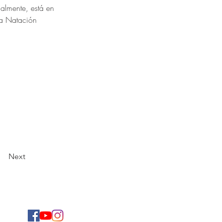
ualmente, está en 
la Natación 
Next