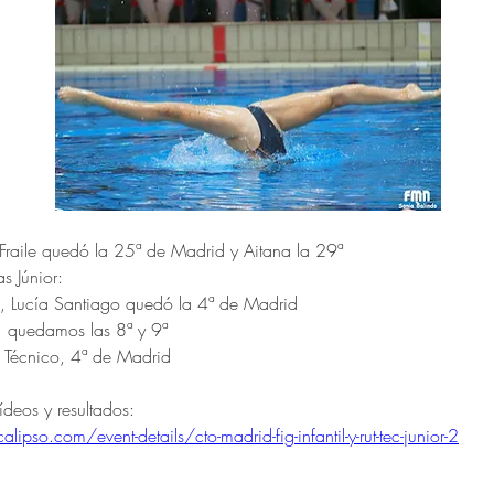
 Fraile quedó la 25ª de Madrid y Aitana la 29ª
s Júnior:
o, Lucía Santiago quedó la 4ª de Madrid
, quedamos las 8ª y 9ª
 Técnico, 4ª de Madrid
vídeos y resultados:
ipso.com/event-details/cto-madrid-fig-infantil-y-rut-tec-junior-2