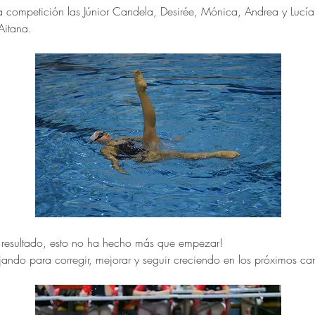
ha competición las Júnior Candela, Desirée, Mónica, Andrea y Lucí
 Aitana. 
 resultado, esto no ha hecho más que empezar! 
jando para corregir, mejorar y seguir creciendo en los próximos c