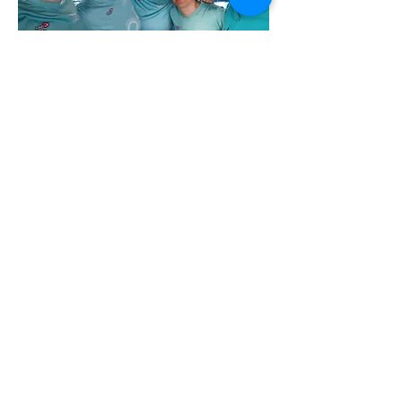
Previous
Next
© 2026 de C.D.E. Calipso.
Conoce nuestra política de Privacidad
Aviso legal
Contacto (email)
Teléfono