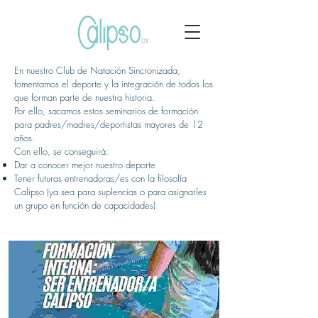
En nuestro Club de Natación Sincronizada,
fomentamos el deporte y la integración de todos los
que forman parte de nuestra historia.
Por ello, sacamos estos seminarios de formación
para padres/madres/deportistas mayores de 12
años.
Con ello, se conseguirá:
Dar a conocer mejor nuestro deporte
Tener futuras entrenadoras/es con la filosofía
Calipso (ya sea para suplencias o para asignarles
un grupo en función de capacidades)