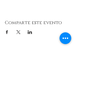
Comparte este evento
© 2026 de C.D.E. Calipso.
Conoce nuestra política de Privacidad
Aviso legal
Contacto (email)
Teléfono