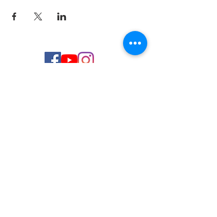
© 2026 de C.D.E. Calipso.
Conoce nuestra política de Privacidad
Aviso legal
Contacto (email)
Teléfono
Programa Kit Digital cofinanciado por los