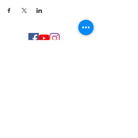
© 2026 de C.D.E. Calipso.
Conoce nuestra política de Privacidad
Aviso legal
Contacto (email)
Teléfono
Programa Kit Digital cofinanciado por los