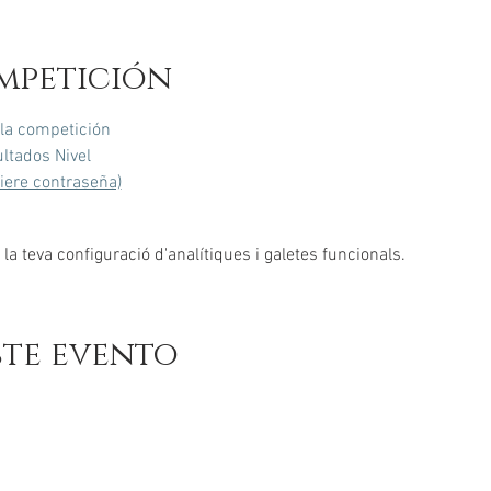
mpetición
 la competición
ltados Nivel
uiere contraseña)
a teva configuració d'analítiques i galetes funcionals.
ste evento