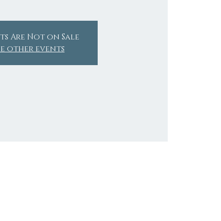
ts Are Not on Sale
ee other events