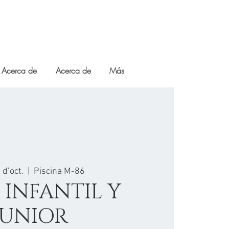
Acerca de
Acerca de
Más
 d’oct.
  |  
Piscina M-86
 INFANTIL Y
JUNIOR