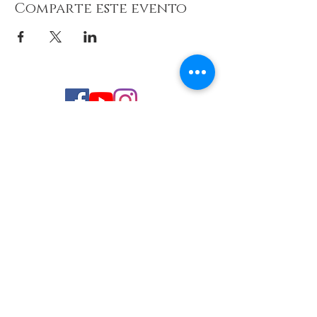
Comparte este evento
© 2026 de C.D.E. Calipso.
Conoce nuestra política de Privacidad
Aviso legal
Contacto (email)
Teléfono
Programa Kit Digital cofinanciado por los