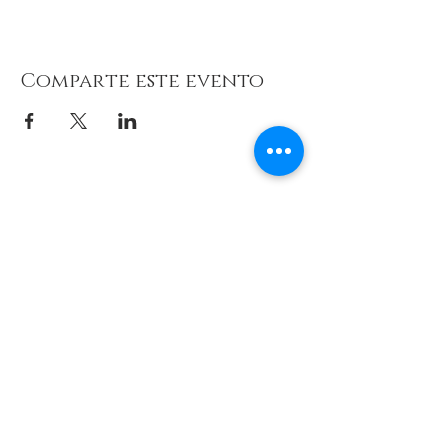
Comparte este evento
© 2026 de C.D.E. Calipso.
Conoce nuestra política de Privacidad
Aviso legal
Contacto (email)
Teléfono