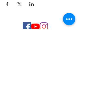
© 2026 de C.D.E. Calipso.
Conoce nuestra política de Privacidad
Aviso legal
Contacto (email)
Teléfono
Programa Kit Digital cofinanciado por los
Fondos Next Generation (EU) del