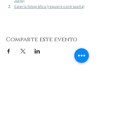
Junio)
Galería fotográfica (requiere contraseña)
Comparte este evento
© 2026 de C.D.E. Calipso.
Conoce nuestra política de Privacidad
Aviso legal
Contacto (email)
Teléfono