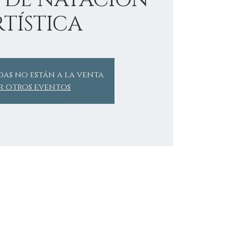
 DE NATACION
TÍSTICA
das no están a la venta
r otros eventos