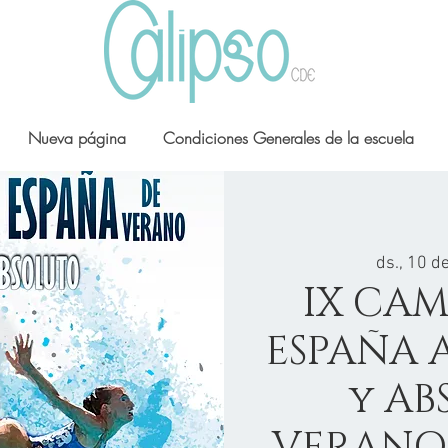
Nueva página
Condiciones Generales de la escuela
ds., 10 de
IX CA
ESPAÑA 
y AB