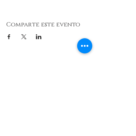
Comparte este evento
© 2026 de C.D.E. Calipso.
Conoce nuestra política de Privacidad
Aviso legal
Contacto (email)
Teléfono