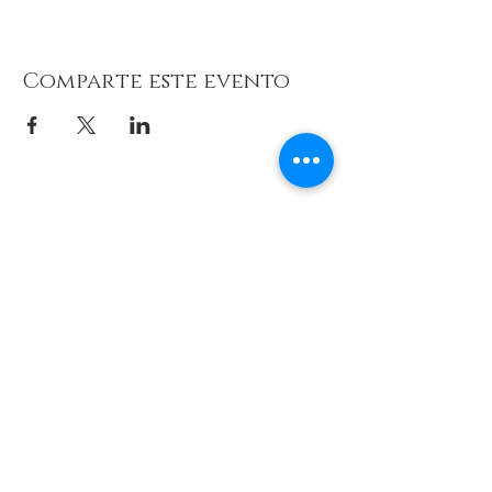
Comparte este evento
© 2026 de C.D.E. Calipso.
Conoce nuestra política de Privacidad
Aviso legal
Contacto (email)
Teléfono