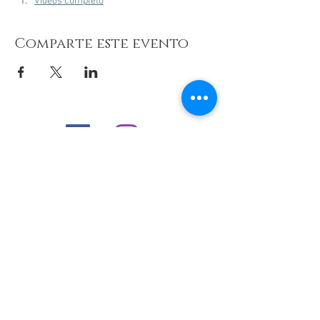
Vídeos completo
Comparte este evento
© 2026 de C.D.E. Calipso.
Conoce nuestra política de Privacidad
Aviso legal
Contacto (email)
Teléfono