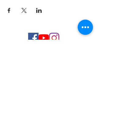
© 2026 de C.D.E. Calipso.
Conoce nuestra política de Privacidad
Aviso legal
Contacto (email)
Teléfono
Programa Kit Digital cofinanciado por los