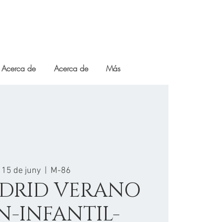
Acerca de
Acerca de
Más
, 15 de juny
  |  
M-86
DRID VERANO
N-INFANTIL-