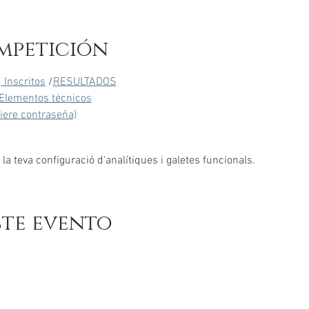
mpetición
/
 Inscritos
 /
RESULTADOS
Elementos técnicos
uiere contraseña)
a teva configuració d'analítiques i galetes funcionals.
ste evento