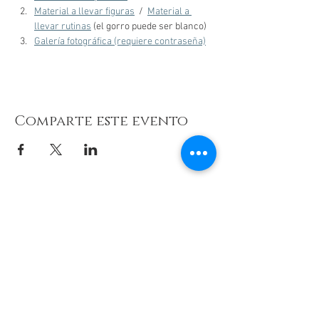
Material a llevar figuras
  /  
Material a 
llevar rutinas
 (el gorro puede ser blanco)
Galería fotográfica (requiere contraseña)
Comparte este evento
© 2026 de C.D.E. Calipso.
Conoce nuestra política de Privacidad
Aviso legal
Contacto (email)