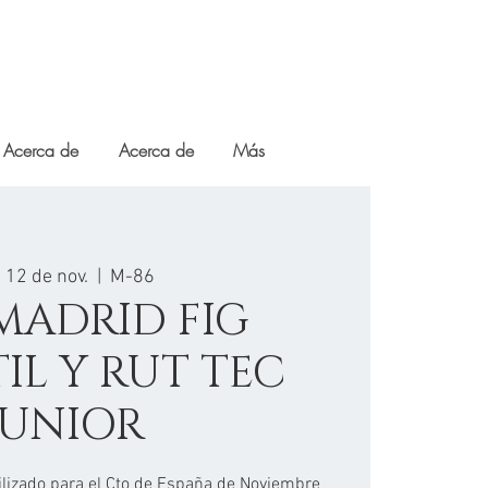
Acerca de
Acerca de
Más
, 12 de nov.
  |  
M-86
MADRID FIG
IL Y RUT TEC
JUNIOR
lizado para el Cto de España de Noviembre