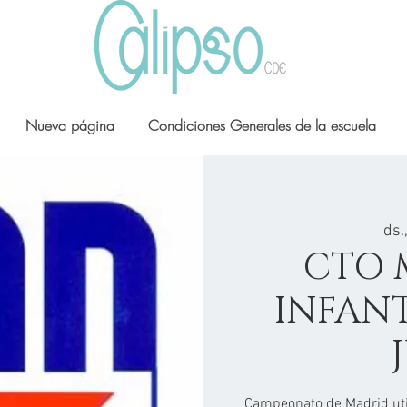
Nueva página
Condiciones Generales de la escuela
ds.
CTO 
INFANT
Campeonato de Madrid uti