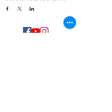
© 2026 de C.D.E. Calipso.
Conoce nuestra política de Privacidad
Aviso legal
Contacto (email)
Teléfono
Programa Kit Digital cofinanciado por los