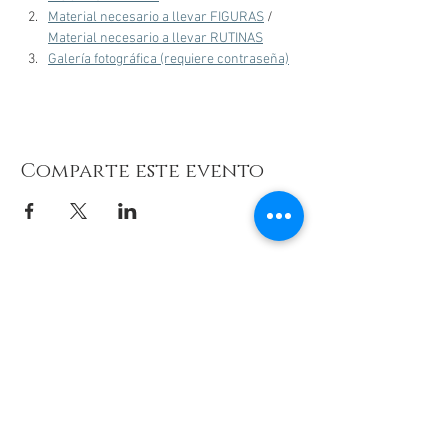
Material necesario a llevar FIGURAS
 / 
Material necesario a llevar RUTINAS
Galería fotográfica (requiere contraseña)
Comparte este evento
© 2026 de C.D.E. Calipso.
Conoce nuestra política de Privacidad
Aviso legal
Contacto (email)